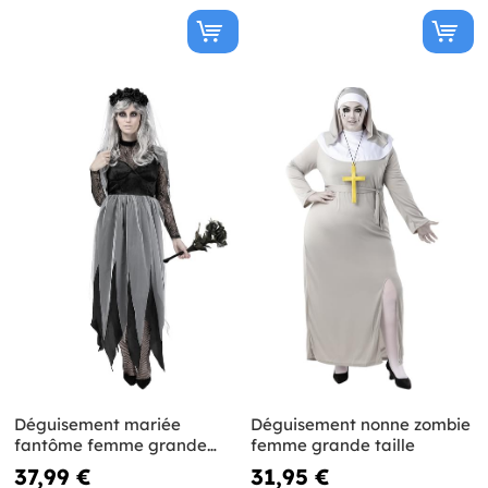
Déguisement mariée
Déguisement nonne zombie
fantôme femme grande
femme grande taille
taille
37,99 €
31,95 €