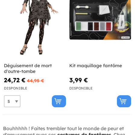
Déguisement de mort
Kit maquillage fantôme
d'outre-tombe
24,72 €
3,99 €
44,95 €
DISPONIBLE
DISPONIBLE
Bouhhhhh ! Faites trembler tout le monde de peur et
d'amusement avec ces
costumes de fantômes
. Chez