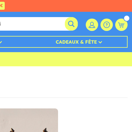
0€
CADEAUX & FÊTE