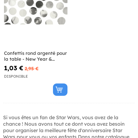
Confettis rond argenté pour
la table - New Year &
Carnival
1,03 €
2,95 €
DISPONIBLE
Si vous êtes un fan de Star Wars, vous avez de la
chance ! Nous avons tout ce dont vous avez besoin
pour organiser la meilleure fête d'anniversaire Star
Wars pour vous ou vos enfants Dans notre catalogue