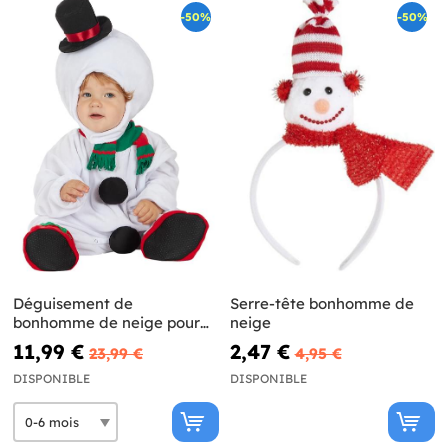
-50%
-50%
Déguisement de
Serre-tête bonhomme de
bonhomme de neige pour
neige
bébé
11,99 €
2,47 €
23,99 €
4,95 €
DISPONIBLE
DISPONIBLE