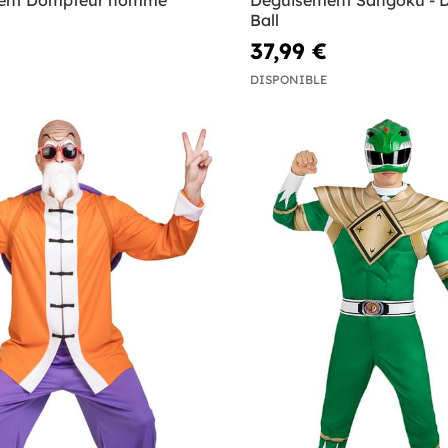
ent Dompteur homme
Déguisement Sangoku - 
Ball
37,99 €
DISPONIBLE