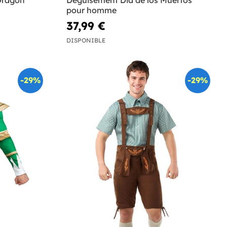
Dragon
Déguisement Dia de los Muertos
pour homme
37,99 €
DISPONIBLE
-29%
-29%