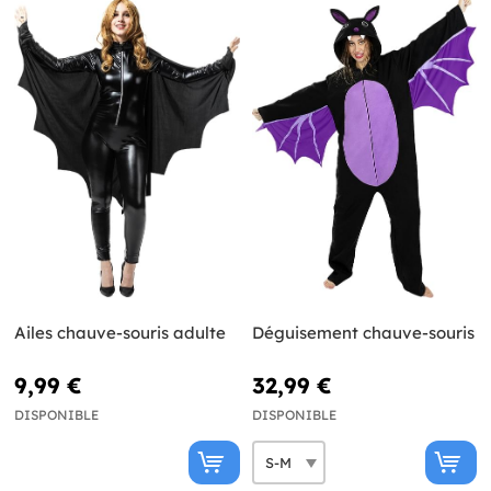
Ailes chauve-souris adulte
Déguisement chauve-souris
9,99 €
32,99 €
DISPONIBLE
DISPONIBLE