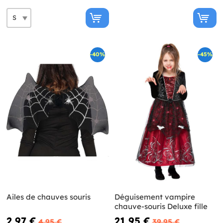
-40%
-45%
Ailes de chauves souris
Déguisement vampire
chauve-souris Deluxe fille
2,97 €
21,95 €
4,95 €
39,95 €