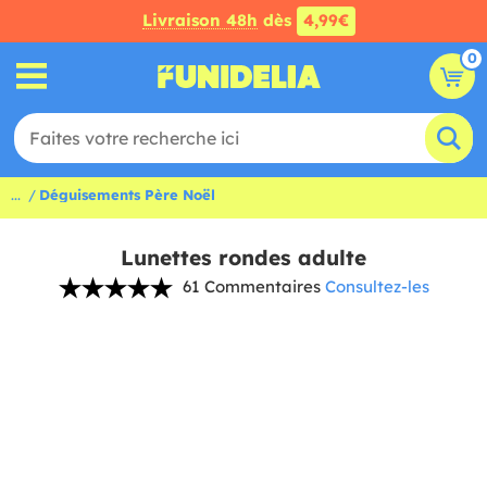
Livraison 48h
dès
4,99€
0
...
Déguisements Père Noël
Lunettes rondes adulte
61 Commentaires
Consultez-les