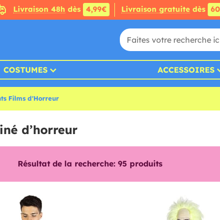
Livraison 48h
dès
4,99€
Livraison gratuite
dès
6
COSTUMES
ACCESSOIRES
s Films d'Horreur
iné d’horreur
Résultat de la recherche:
95
produits