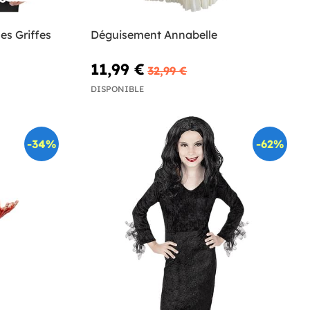
es Griffes
Déguisement Annabelle
11,99 €
32,99 €
DISPONIBLE
-34%
-62%