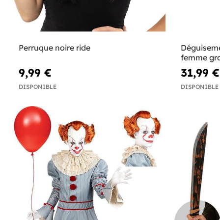
Perruque noire ride
Déguiseme
femme gran
Addams
9,99 €
31,99 €
DISPONIBLE
DISPONIBLE