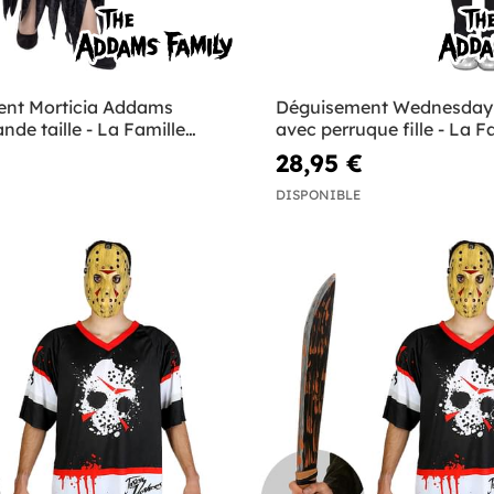
nt Morticia Addams
Déguisement Wednesda
de taille - La Famille
avec perruque fille - La F
Addams
28,95 €
DISPONIBLE