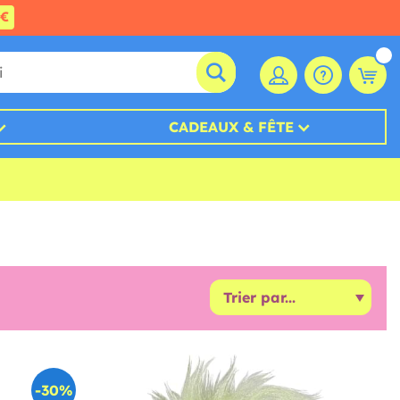
0€
CADEAUX & FÊTE
-30%