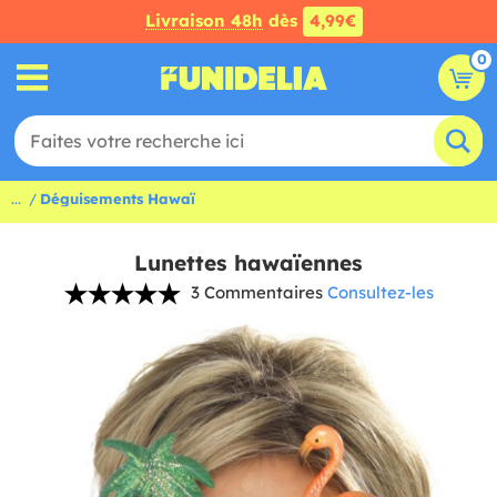
Livraison 48h
dès
4,99€
0
...
Déguisements Hawaï
Lunettes hawaïennes
3 Commentaires
Consultez-les