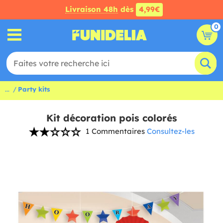
Livraison 48h
dès
4,99€
0
...
Party kits
Kit décoration pois colorés
1 Commentaires
Consultez-les