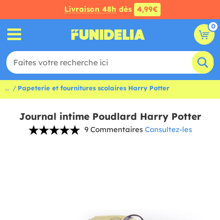
Livraison 48h
dès
4,99€
0
...
Papeterie et fournitures scolaires Harry Potter
Journal intime Poudlard Harry Potter
9 Commentaires
Consultez-les