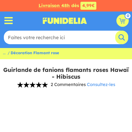
Livraison 48h
dès
4,99€
0
...
Décoration Flamant rose
Guirlande de fanions flamants roses Hawaï
- Hibiscus
2 Commentaires
Consultez-les