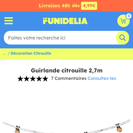
Livraison 48h
dès
4,99€
0
...
Décoration Citrouille
Guirlande citrouille 2,7m
7 Commentaires
Consultez-les