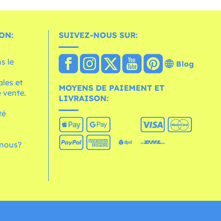
ON:
SUIVEZ-NOUS SUR:
s le
Blog
les et
MOYENS DE PAIEMENT ET
 vente.
LIVRAISON:
té
nous?