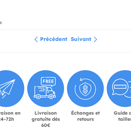
ié
Précédent
Suivant
raison en
Livraison
Échanges et
Guide 
24-72h
gratuite dès
retours
taille
60€