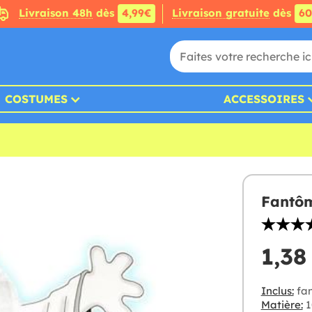
Livraison 48h
dès
4,99€
Livraison gratuite
dès
6
COSTUMES
ACCESSOIRES
Fantôm
1,38
Inclus:
fan
Matière:
1