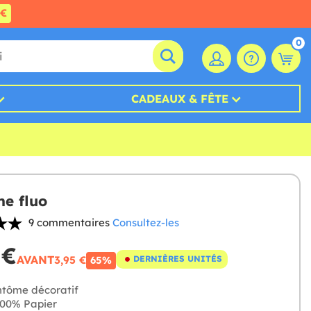
0€
0
CADEAUX & FÊTE
e fluo
9 commentaires
Consultez-les
 €
AVANT
3,95 €
DERNIÈRES UNITÉS
65%
tôme décoratif
00% Papier