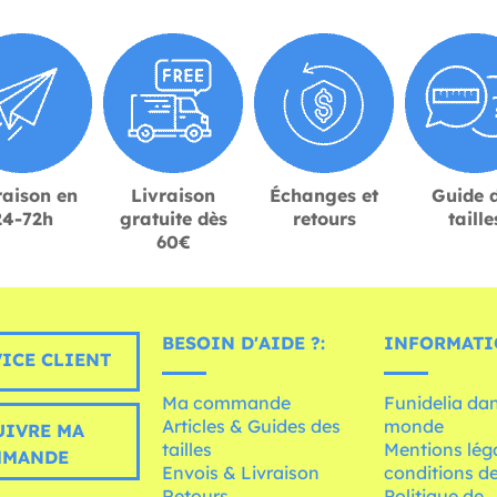
raison en
Livraison
Échanges et
Guide 
24-72h
gratuite dès
retours
taille
60€
BESOIN D'AIDE ?:
INFORMATI
ICE CLIENT
Ma commande
Funidelia dan
Articles & Guides des
monde
UIVRE MA
tailles
Mentions léga
MMANDE
Envois & Livraison
conditions de
Retours
Politique de