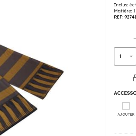
Inclus:
éch
Matière:
1
REF: 9274
ACCESS
AJOUTER