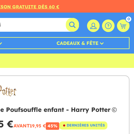
ISON GRATUITE DÈS 60 €
0
CADEAUX & FÊTE
e Poufsouffle enfant - Harry Potter
5 €
AVANT
19,95 €
DERNIÈRES UNITÉS
45%