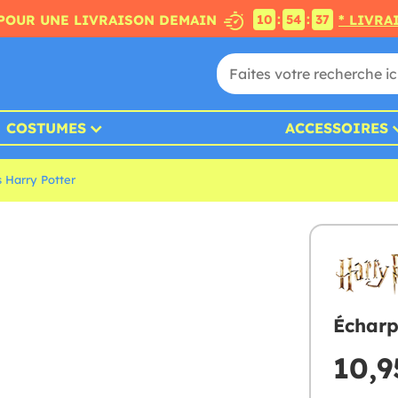
:
:
POUR UNE LIVRAISON DEMAIN
* LIVRA
10
54
36
COSTUMES
ACCESSOIRES
 Harry Potter
Écharp
10,9