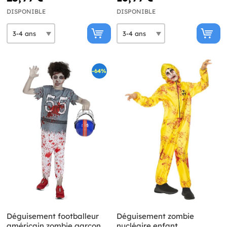
DISPONIBLE
DISPONIBLE
-64%
Déguisement footballeur
Déguisement zombie
américain zombie garçon
nucléaire enfant