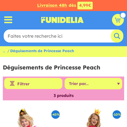
Livraison 48h
dès
4,99€
...
Déguisements de Princesse Peach
Déguisements de Princesse Peach
Filtrer
3
produits
-43%
-10%