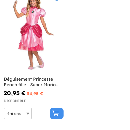
Déguisement Princesse
Peach fille - Super Mario
Bros
20,95 €
34,95 €
DISPONIBLE