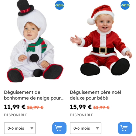
-50%
-50%
Déguisement de
Déguisement père noël
bonhomme de neige pour
deluxe pour bébé
bébé
11,99 €
15,99 €
23,99 €
31,99 €
DISPONIBLE
DISPONIBLE