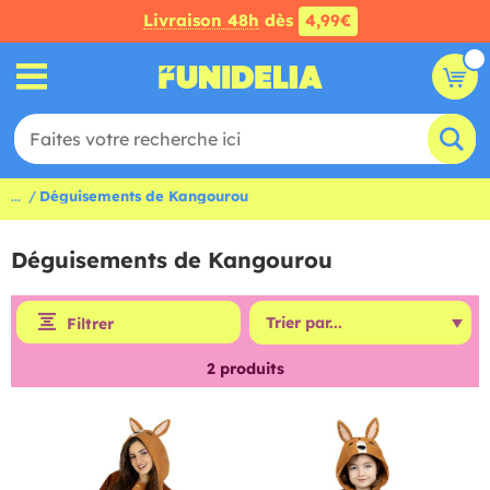
Livraison 48h
dès
4,99€
...
Déguisements de Kangourou
Déguisements de Kangourou
Filtrer
2
produits