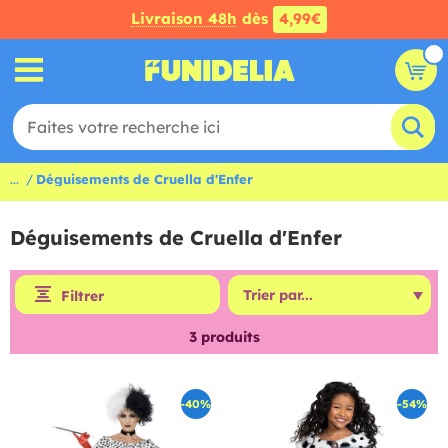
Livraison 48h
dès
4,99€
...
Déguisements de Cruella d'Enfer
Déguisements de Cruella d'Enfer
Filtrer
3
produits
-40%
-54%