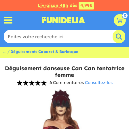
Livraison 48h
dès
4,99€
0
...
Déguisements Cabaret & Burlesque
Déguisement danseuse Can Can tentatrice
femme
6 Commentaires
Consultez-les