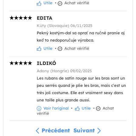
Utile
•
Achat vérifié
EDITA
Kúty (Slovaquie) 06/11/2025
Pekný kostým-dal sa oprať na ručné pranie aj
keď to nedoporučuje výrobca.
Utile
•
Achat vérifié
ILDIKÓ
Adony (Hongrie) 09/02/2025
Les rubans de satin rouge sur les bras sont un
peu serrés quand je plie les bras, mais c'est un
très joli costume. Elle est vraiment sexy dans
une taille plus grande aussi.
Voir l'original
•
Utile
•
Achat
vérifié
Précédent
Suivant