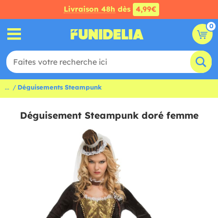
Livraison 48h
dès
4,99€
0
...
Déguisements Steampunk
Déguisement Steampunk doré femme