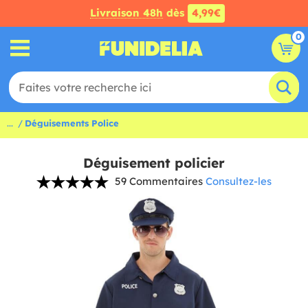
Livraison 48h
dès
4,99€
0
...
Déguisements Police
Déguisement policier
59 Commentaires
Consultez-les