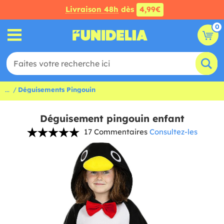
Livraison 48h
dès
4,99€
0
...
Déguisements Pingouin
Déguisement pingouin enfant
17 Commentaires
Consultez-les