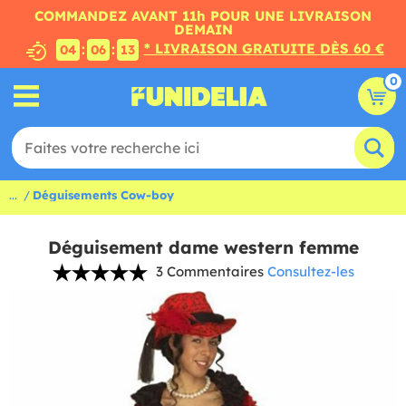
COMMANDEZ AVANT 11h POUR UNE LIVRAISON
DEMAIN
* LIVRAISON GRATUITE DÈS 60 €
:
:
04
06
12
0
...
Déguisements Cow-boy
Déguisement dame western femme
3 Commentaires
Consultez-les