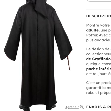
DESCRIPTI
Montre votre
adulte
, une p
Potter. Avec c
plus audacieu
Le design de 
collectionneu
de Gryffindo
quelque chose
poche intéri
est toujours 
C'est un prod
garantit la me
robe et prépa
ENVOIS & R
Agrandir