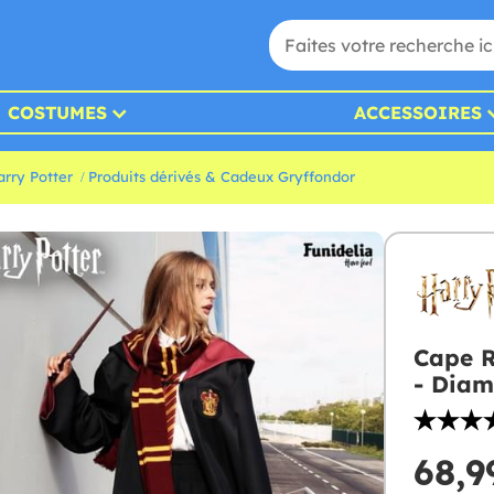
COSTUMES
ACCESSOIRES
rry Potter
Produits dérivés & Cadeux Gryffondor
Cape R
- Diam
68,9