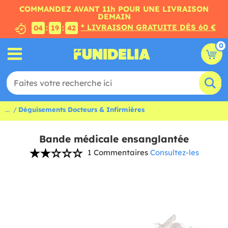
COMMANDEZ AVANT 11h POUR UNE LIVRAISON
DEMAIN
* LIVRAISON GRATUITE DÈS 60 €
:
:
04
19
41
0
...
Déguisements Docteurs & Infirmières
Bande médicale ensanglantée
1 Commentaires
Consultez-les