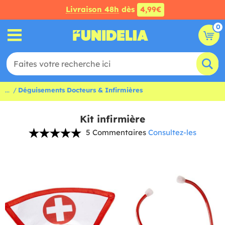
Livraison 48h
dès
4,99€
0
...
Déguisements Docteurs & Infirmières
Kit infirmière
5 Commentaires
Consultez-les