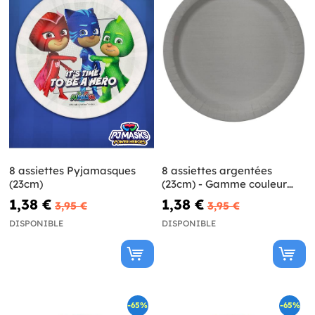
8 assiettes Pyjamasques
8 assiettes argentées
(23cm)
(23cm) - Gamme couleur
unie
1,38 €
1,38 €
3,95 €
3,95 €
DISPONIBLE
DISPONIBLE
-65%
-65%