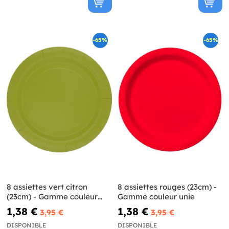
-65%
-65%
8 assiettes vert citron
8 assiettes rouges (23cm) -
(23cm) - Gamme couleur
Gamme couleur unie
unie
1,38 €
1,38 €
3,95 €
3,95 €
DISPONIBLE
DISPONIBLE