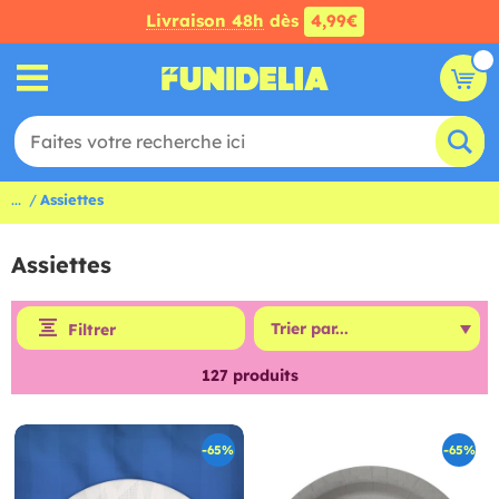
Livraison 48h
dès
4,99€
...
Assiettes
Assiettes
Filtrer
127
produits
-65%
-65%