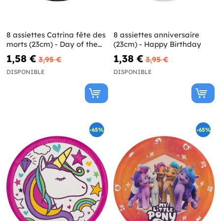
8 assiettes Catrina fête des
8 assiettes anniversaire
morts (23cm) - Day of the
(23cm) - Happy Birthday
Dead
1,58 €
1,38 €
3,95 €
3,95 €
DISPONIBLE
DISPONIBLE
-65%
-65%