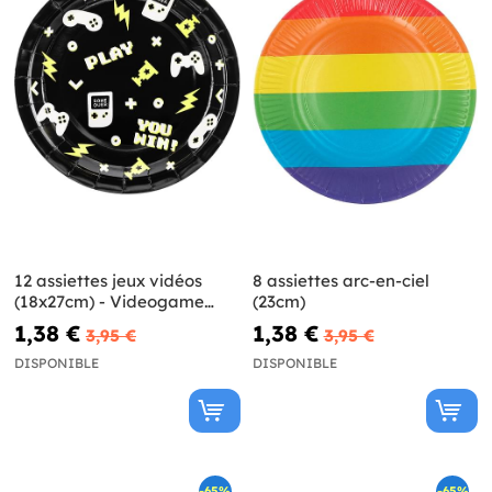
12 assiettes jeux vidéos
8 assiettes arc-en-ciel
(18x27cm) - Videogame
(23cm)
party
1,38 €
1,38 €
3,95 €
3,95 €
DISPONIBLE
DISPONIBLE
-65%
-65%