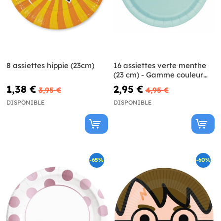
8 assiettes hippie (23cm)
16 assiettes verte menthe
(23 cm) - Gamme couleur
unie
1,38 €
2,95 €
3,95 €
4,95 €
DISPONIBLE
DISPONIBLE
-65%
-60%