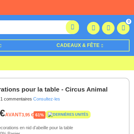
0
CADEAUX & FÊTE
ations pour la table - Circus Animal
1 commentaires
Consultez-les
 €
AVANT
3,95 €
DERNIÈRES UNITÉS
61%
corations en nid d'abeille pour la table
0% Papier