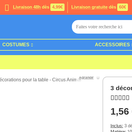
Livraison 48h
dès
4,99€
Livraison gratuite
dès
60€
COSTUMES
ACCESSOIRES
Agrandir
3 décor
1,56
Inclus:
3 dé
Matière:
10