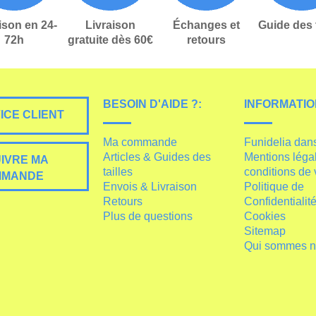
ison en 24-
Livraison
Échanges et
Guide des t
72h
gratuite dès 60€
retours
BESOIN D'AIDE ?:
INFORMATIO
ICE CLIENT
Ma commande
Funidelia dan
Articles & Guides des
Mentions léga
IVRE MA
tailles
conditions de 
MMANDE
Envois & Livraison
Politique de
Retours
Confidentialit
Plus de questions
Cookies
Sitemap
Qui sommes 