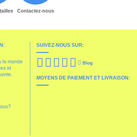
ailles
Contactez-nous
N:
SUIVEZ-NOUS SUR:
s le monde
Blog
les et
vente.
MOYENS DE PAIEMENT ET LIVRAISON:
é
nous?