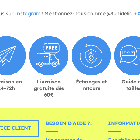
us sur
Instagram
! Mentionnez-nous comme @funidelia +
raison en
Livraison
Échanges et
Guide 
24-72h
gratuite dès
retours
taille
60€
BESOIN D'AIDE ?:
INFORMATI
ICE CLIENT
Ma commande
Funidelia dan