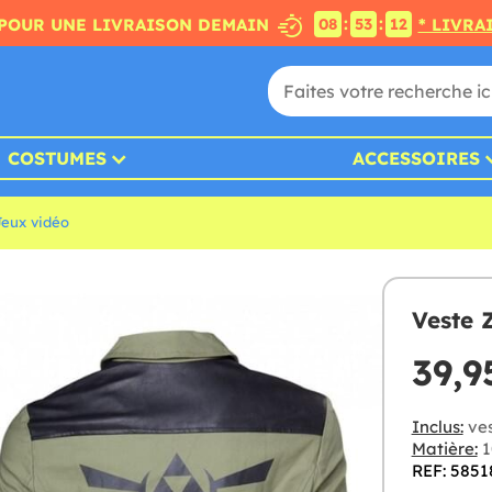
:
:
POUR UNE LIVRAISON DEMAIN
* LIVRA
08
53
12
COSTUMES
ACCESSOIRES
Jeux vidéo
Veste 
39,9
Inclus:
ves
Matière:
1
REF: 5851