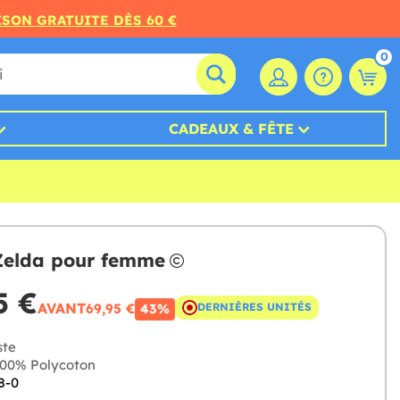
ISON GRATUITE DÈS 60 €
0
CADEAUX & FÊTE
Zelda pour femme
5 €
AVANT
69,95 €
DERNIÈRES UNITÉS
43%
te
00% Polycoton
8-0