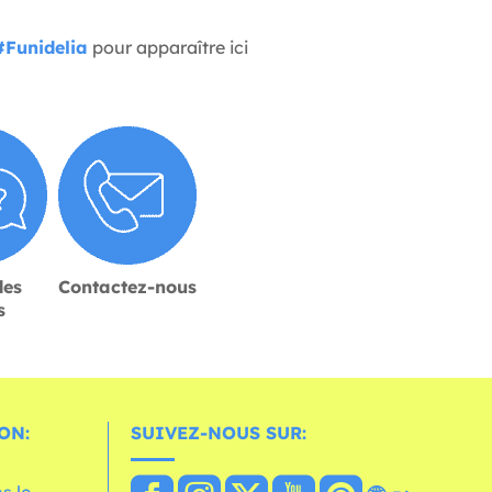
#Funidelia
pour apparaître ici
des
Contactez-nous
s
ON:
SUIVEZ-NOUS SUR:
s le