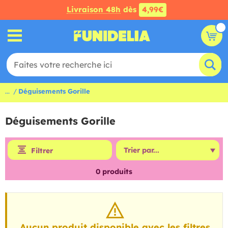
Livraison 48h
dès
4,99€
...
Déguisements Gorille
Déguisements Gorille
Filtrer
0
produits
Aucun produit disponible avec les filtres