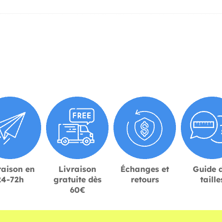
raison en
Livraison
Échanges et
Guide 
24-72h
gratuite dès
retours
taille
60€