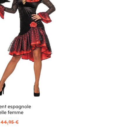
nt espagnole
elle femme
44,95 €