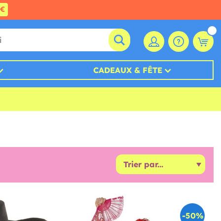
0€
CADEAUX & FÊTE
-50%