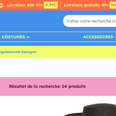
Livraison 48h
dès
4,99€
Livraison gratuite
dès
6
COSTUMES
ACCESSOIRES
éguisements Espagne
Résultat de la recherche:
14
produits