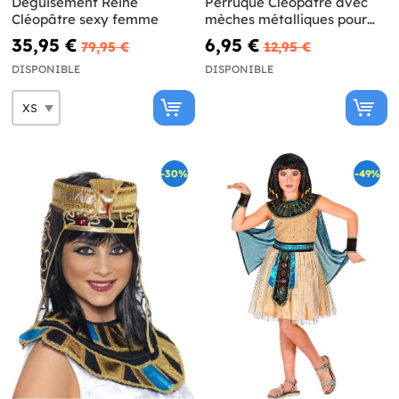
Déguisement Reine
Perruque Cléopâtre avec
Cléopâtre sexy femme
mèches métalliques pour
fille
35,95 €
6,95 €
79,95 €
12,95 €
DISPONIBLE
DISPONIBLE
-30%
-49%