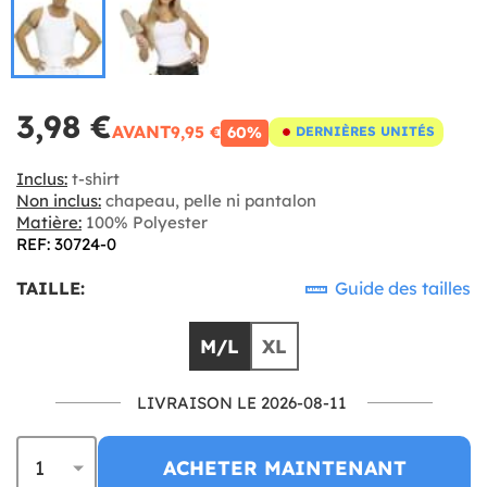
3,98 €
AVANT
9,95 €
60%
DERNIÈRES UNITÉS
Inclus:
t-shirt
Non inclus:
chapeau, pelle ni pantalon
Matière:
100% Polyester
REF: 30724-0
TAILLE:
Guide des tailles
M/L
XL
LIVRAISON LE 2026-08-11
ACHETER MAINTENANT