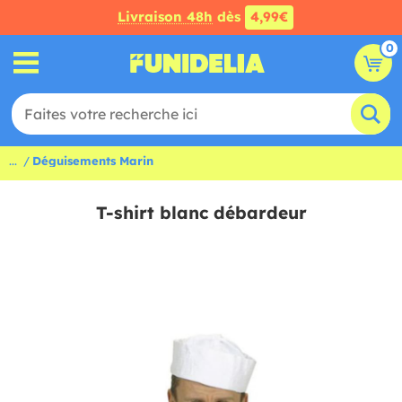
Livraison 48h
dès
4,99€
0
...
Déguisements Marin
T-shirt blanc débardeur