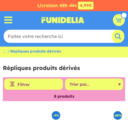
Livraison 48h
dès
4,99€
...
Répliques produits dérivés
Répliques produits dérivés
Filtrer
8
produits
-9%
-48%