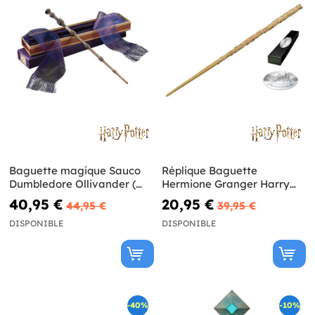
Baguette magique Sauco
Réplique Baguette
Dumbledore Ollivander (
Hermione Granger Harry
Réplique Officielle) - Harry
Potter et les Reliques de la
40,95 €
20,95 €
44,95 €
39,95 €
Potter
Mort
DISPONIBLE
DISPONIBLE
-40%
-10%