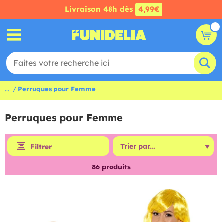
Livraison 48h
dès
4,99€
...
Perruques pour Femme
Perruques pour Femme
Filtrer
86
produits