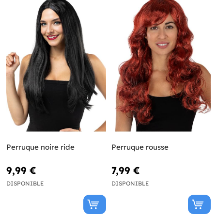
Perruque noire ride
Perruque rousse
9,99 €
7,99 €
DISPONIBLE
DISPONIBLE