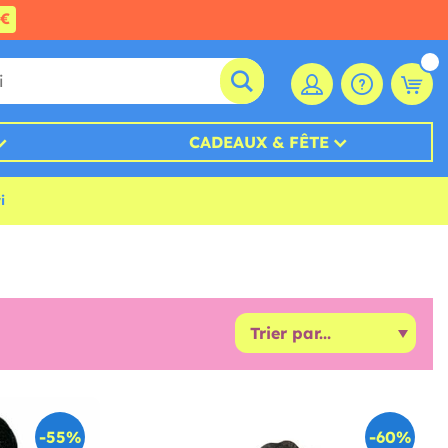
0€
CADEAUX & FÊTE
i
-55%
-60%