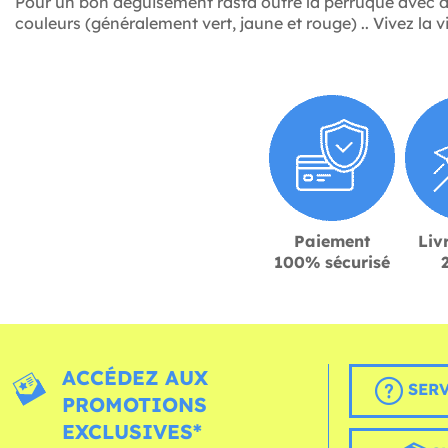
Pour un bon déguisement rasta outre la perruque avec de
couleurs (généralement vert, jaune et rouge) .. Vivez la 
Paiement
Liv
100% sécurisé
ACCÉDEZ AUX
SERV
PROMOTIONS
EXCLUSIVES*