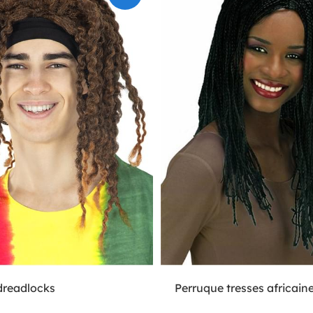
dreadlocks
Perruque tresses africain