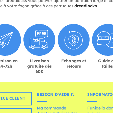
s dreadlocks vous pouvez ajouter un pantalon large et con
vie à votre façon grâce à ces perruques
dreadlocks
raison en
Livraison
Échanges et
Guide 
24-72h
gratuite dès
retours
taille
60€
BESOIN D'AIDE ?:
INFORMATI
ICE CLIENT
Ma commande
Funidelia dan