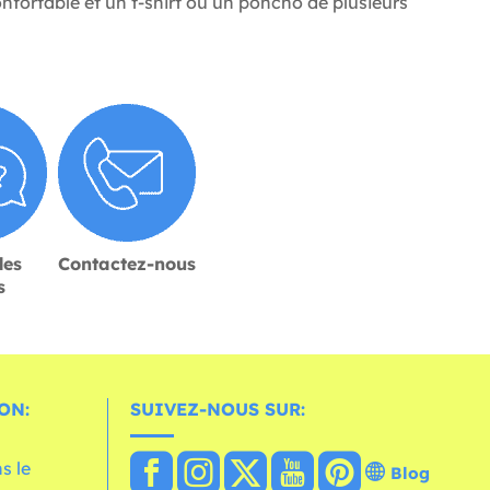
fortable et un t-shirt ou un poncho de plusieurs
des
Contactez-nous
s
ON:
SUIVEZ-NOUS SUR:
s le
Blog