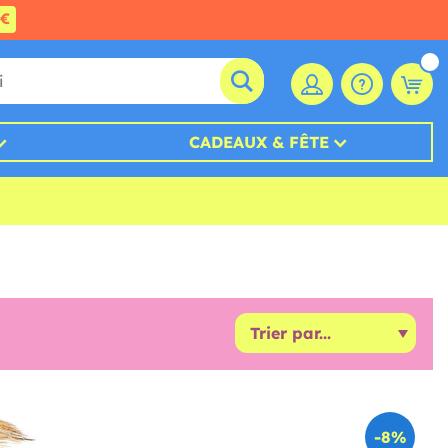
0€
CADEAUX & FÊTE
-8%