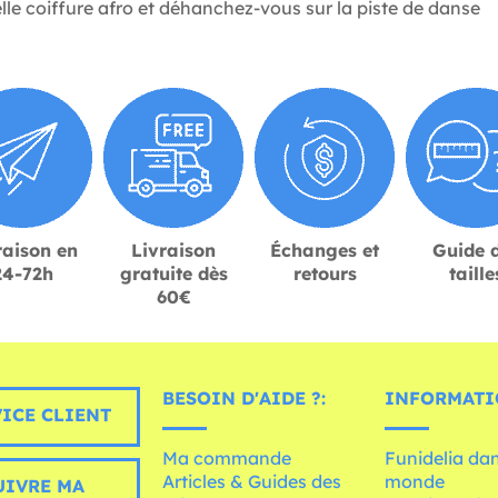
lle coiffure afro et déhanchez-vous sur la piste de danse
raison en
Livraison
Échanges et
Guide 
24-72h
gratuite dès
retours
taille
60€
BESOIN D'AIDE ?:
INFORMATI
ICE CLIENT
Ma commande
Funidelia dan
Articles & Guides des
monde
UIVRE MA