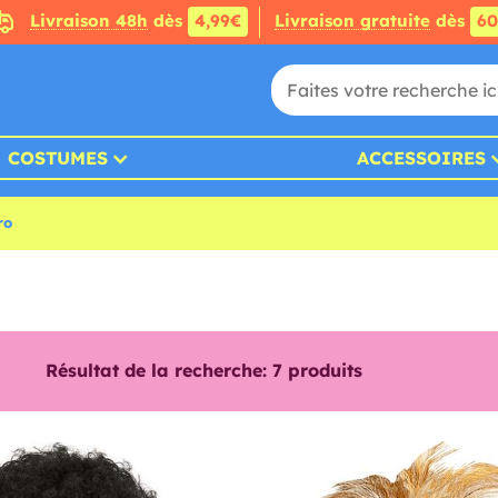
Livraison 48h
dès
4,99€
Livraison gratuite
dès
6
COSTUMES
ACCESSOIRES
ro
Résultat de la recherche:
7
produits