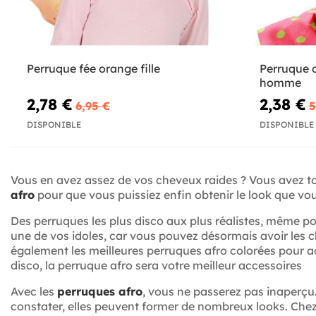
Perruque fée orange fille
Perruque 
homme
2,78 €
2,38 €
6,95 €
5
DISPONIBLE
DISPONIBLE
Vous en avez assez de vos cheveux raides ? Vous avez to
afro
pour que vous puissiez enfin obtenir le look que vou
Des perruques les plus disco aux plus réalistes, même po
une de vos idoles, car vous pouvez désormais avoir les
également les meilleures perruques afro colorées pour a
disco, la perruque afro sera votre meilleur accessoires
Avec les
perruques afro
, vous ne passerez pas inaperç
constater, elles peuvent former de nombreux looks. Che