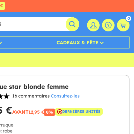
0€
0
CADEAUX & FÊTE
ue star blonde femme
16 commentaires
Consultez-les
5 €
AVANT
12,95 €
DERNIÈRES UNITÉS
8%
rruque
:
robe