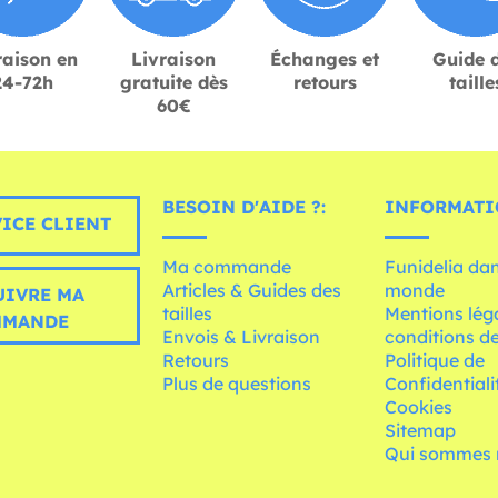
raison en
Livraison
Échanges et
Guide 
24-72h
gratuite dès
retours
taille
60€
BESOIN D'AIDE ?:
INFORMATI
ICE CLIENT
Ma commande
Funidelia dan
Articles & Guides des
monde
UIVRE MA
tailles
Mentions léga
MMANDE
Envois & Livraison
conditions de
Retours
Politique de
Plus de questions
Confidentiali
Cookies
Sitemap
Qui sommes 