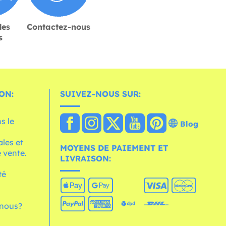
des
Contactez-nous
s
ON:
SUIVEZ-NOUS SUR:
s le
Blog
les et
MOYENS DE PAIEMENT ET
 vente.
LIVRAISON:
té
nous?