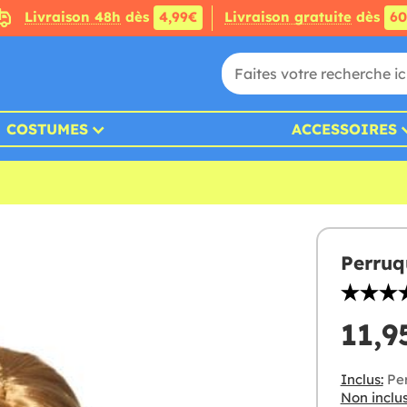
Livraison 48h
dès
4,99€
Livraison gratuite
dès
6
COSTUMES
ACCESSOIRES
Perruq
11,9
Inclus:
Pe
Non inclus