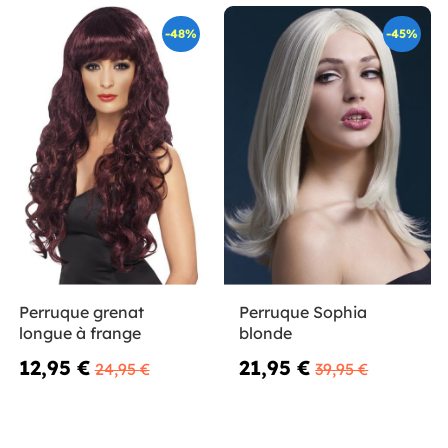
-48%
-45%
Perruque grenat
Perruque Sophia
longue à frange
blonde
12,95 €
21,95 €
24,95 €
39,95 €