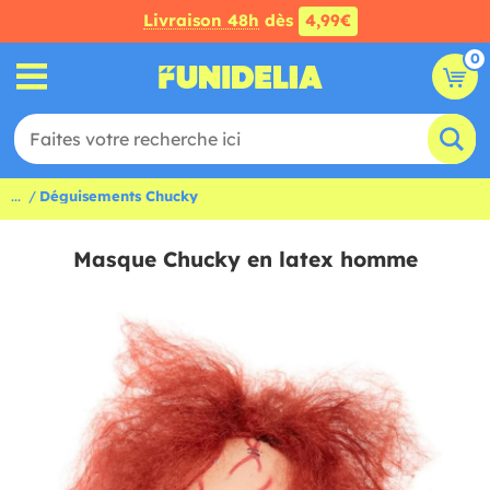
Livraison 48h
dès
4,99€
0
...
Déguisements Chucky
Masque Chucky en latex homme