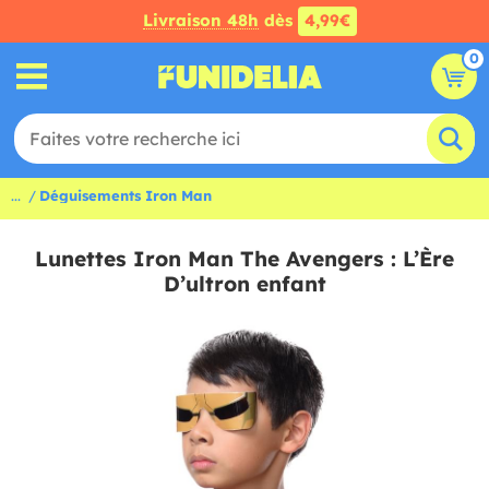
Livraison 48h
dès
4,99€
0
...
Déguisements Iron Man
Lunettes Iron Man The Avengers : L’Ère
D’ultron enfant