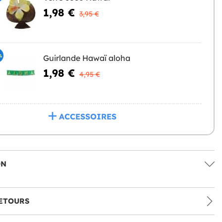
1,98 €
3,95 €
%
Guirlande Hawaï aloha
1,98 €
4,95 €
ACCESSOIRES
ON
ETOURS