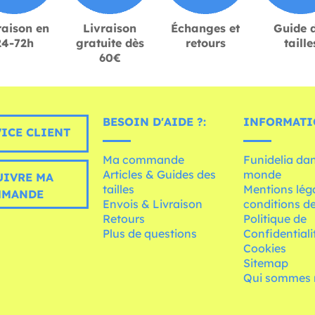
raison en
Livraison
Échanges et
Guide 
24-72h
gratuite dès
retours
taille
60€
BESOIN D'AIDE ?:
INFORMATI
ICE CLIENT
Ma commande
Funidelia dan
Articles & Guides des
monde
UIVRE MA
tailles
Mentions léga
MMANDE
Envois & Livraison
conditions de
Retours
Politique de
Plus de questions
Confidentiali
Cookies
Sitemap
Qui sommes 