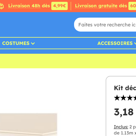
Livraison 48h
dès
4,99€
Livraison gratuite
dès
6
COSTUMES
ACCESSOIRES
Kit dé
3,18
Inclus:
2 p
de 1.13m 