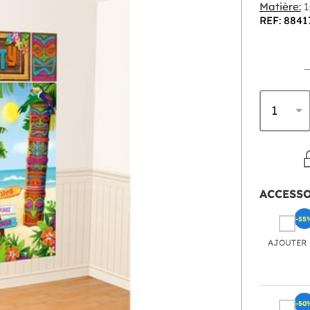
Matière:
1
REF: 8841
ACCESS
-55
AJOUTER
-50