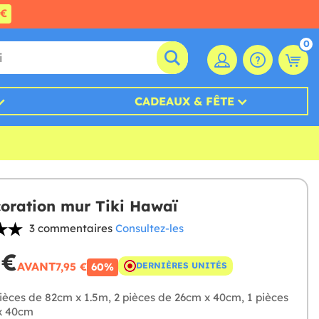
0€
0
CADEAUX & FÊTE
coration mur Tiki Hawaï
3 commentaires
Consultez-les
 €
AVANT
7,95 €
DERNIÈRES UNITÉS
60%
ièces de 82cm x 1.5m, 2 pièces de 26cm x 40cm, 1 pièces
x 40cm