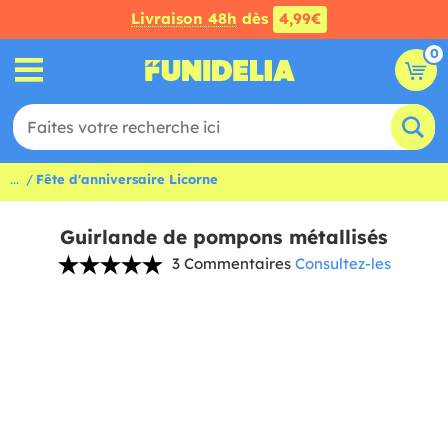
Livraison 48h
dès
4,99€
0
...
Fête d'anniversaire Licorne
Guirlande de pompons métallisés
3 Commentaires
Consultez-les