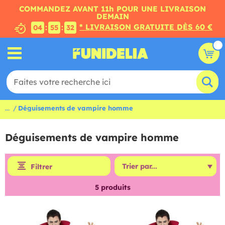
COMMANDEZ AVANT 11h POUR UNE LIVRAISON
DEMAIN
* LIVRAISON GRATUITE DÈS 60 €
:
:
04
55
31
...
Déguisements de vampire homme
Déguisements de vampire homme
Filtrer
5
produits