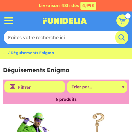
Livraison 48h
dès
4,99€
...
Déguisements Enigma
Déguisements Enigma
Filtrer
6
produits