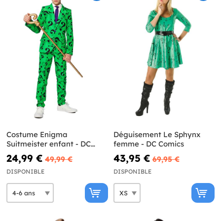
Costume Enigma
Déguisement Le Sphynx
Suitmeister enfant - DC
femme - DC Comics
Comics
24,99 €
43,95 €
49,99 €
69,95 €
DISPONIBLE
DISPONIBLE