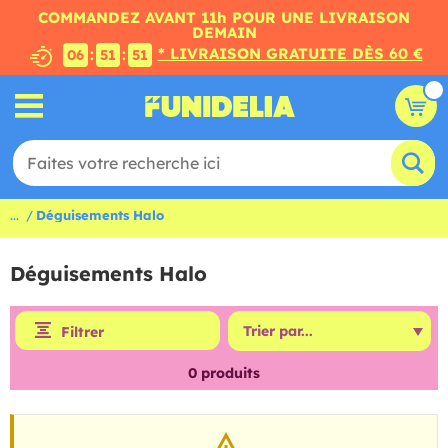
COMMANDEZ AVANT 11h POUR UNE LIVRAISON
DEMAIN
* LIVRAISON GRATUITE DÈS 60 €
:
:
06
51
51
...
Déguisements Halo
Déguisements Halo
Filtrer
0
produits