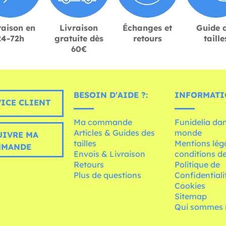
raison en
Livraison
Échanges et
Guide 
24-72h
gratuite dès
retours
taille
60€
BESOIN D'AIDE ?:
INFORMATI
ICE CLIENT
Ma commande
Funidelia dan
Articles & Guides des
monde
UIVRE MA
tailles
Mentions léga
MMANDE
Envois & Livraison
conditions de
Retours
Politique de
Plus de questions
Confidentiali
Cookies
Sitemap
Qui sommes 