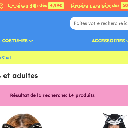
Livraison 48h
dès
4,99€
Livraison gratuite
dès
6
COSTUMES
ACCESSOIRES
s Chat
 et adultes
Résultat de la recherche:
14
produits