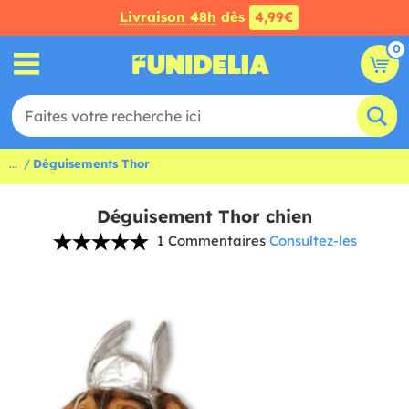
Livraison 48h
dès
4,99€
0
...
Déguisements Thor
Déguisement Thor chien
1 Commentaires
Consultez-les